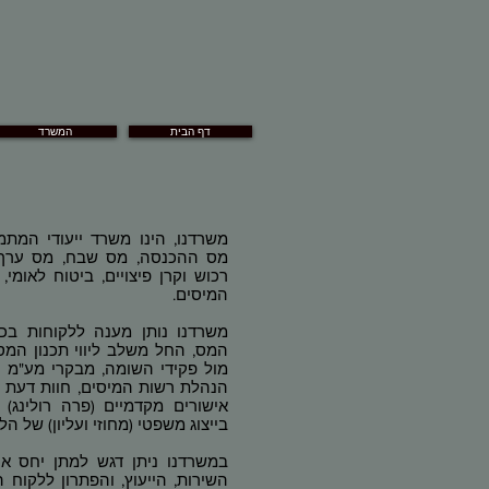
דף הבית
המשרד
משרדנו, הינו משרד ייעודי המת
מס ההכנסה, מס שבח, מס ערך 
רכוש וקרן פיצויים, ביטוח לאומי, 
המיסים.
משרדנו נותן מענה ללקוחות בכ
המס, החל משלב ליווי תכנון המס
מול פקידי השומה, מבקרי מע"מ ו
הנהלת רשות המיסים, חוות דעת 
אישורים מקדמיים (פרה רולינג)
בייצוג משפטי (מחוזי ועליון) של הל
במשרדנו ניתן דגש למתן יחס א
השירות, הייעוץ, והפתרון ללקוח 