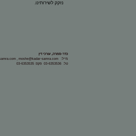
נזקק לשירותינו.
כדר-סמרה, עורכי דין
:מייל
moshe@kadar-samra.com
,
samra.com
טל: 03-6353536 פקס: 03-6353535